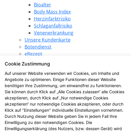
Bioalter
Body Mass Index
Herzinfarktrisiko
Schlaganfallrisiko
Venenerkrankung
Unsere Kundenkarte
Botendienst
eRezept
Elektronische Patientenakte
Cookie Zustimmung
Pharmazeutische Dienstleistungen
Auf unserer Website verwenden wir Cookies, um Inhalte und
Angebote
Angebote zu optimieren. Einige Funktionen dieser Website
Produkt des Monats
benötigen Ihre Zustimmung, um einwandfrei zu funktionieren.
LINDA Gewinnspiel
Sie können durch Klick auf „Alle Cookies zulassen“ alle Cookies
LINDA Aktion
akzeptieren, durch Klick auf „Nur notwendige Cookies
Die LINDA Eigenmarke
akzeptieren“ nur notwendige Cookies akzeptieren, oder durch
Gesundheitsthemen
Klick auf "Einstellungen" individuelle Einstellungen vornehmen.
Durch Nutzung dieser Website geben Sie in jedem Fall Ihre
LINDA Coupons
Einwilligung zu den notwendigen Cookies. Die
LINDANI Coupons
Einwilligungserklärung (des Nutzers, bzw. dessen Gerät) wird